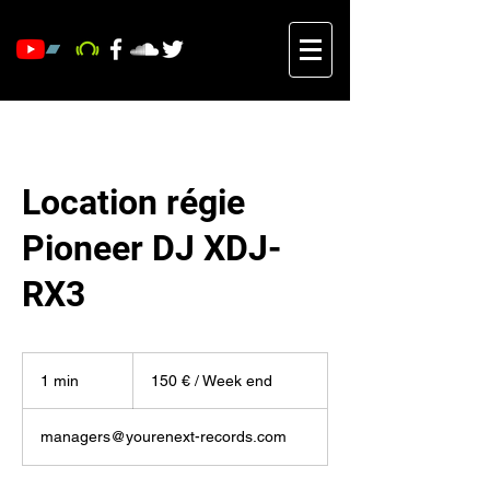
Location régie
Pioneer DJ XDJ-
RX3
150
€
1 min
1
150 € / Week end
/
Week
m
end
i
managers@yourenext-records.com
n