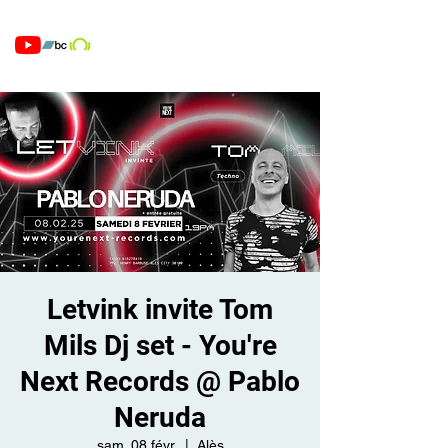
Letvink invite Tom
Mils Dj set - You're
Next Records @ Pablo
Neruda
sam. 08 févr.
  |  
Alès