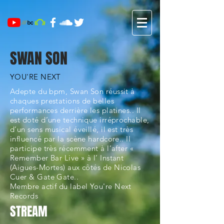
SWAN SON
YOU'RE NEXT
Adepte du bpm, Swan Son réussit à
chaques prestations de belles
performances derrière les platines.. Il
est doté d’une technique irréprochable,
d’un sens musical éveillé, il est très
influencé par la scène hardcore.. Il
participe très récemment à l’after «
Remember Bar Live » à l’ Instant
(Aigues-Mortes) aux côtés de
Nicolas
Cuer
& Gate Gate..
Membre actif du label
You're Next
Records
STREAM