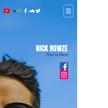
NICK ROWZE
(You’re Next)