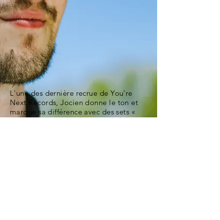
L'une des dernière recrue de
You're
Next Records
,
Jocien
donne le ton et
marque sa différence avec des sets «
tribe» aux influences undergrounds. Il
est capable également de jouer techno
ambiance Chicago, Detroit..
Membres du collectif "l’Hallucidité", il
développe son style dans l’univers free
party..
managers@yourenext-records.com