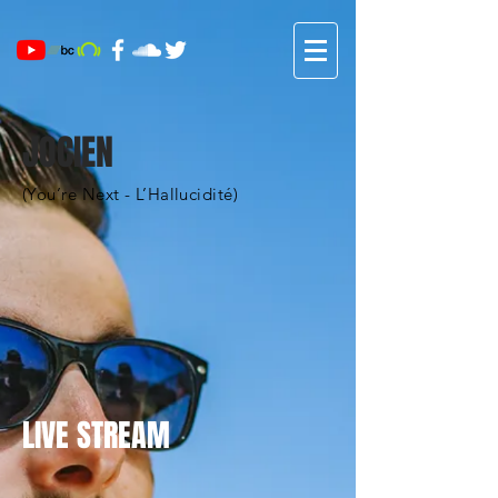
JOCIEN
(You’re Next - L’Hallucidité)
LIVE STREAM