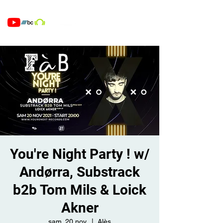
You're Night Party ! w/
Andørra, Substrack
b2b Tom Mils & Loick
Akner
sam. 20 nov.
  |  
Alès