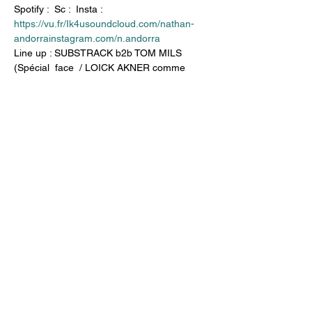
Spotify : 
 Sc : 
 Insta : 
https://vu.fr/Ik4u
soundcloud.com/nathan-
andorra
instagram.com/n.andorra
Line up : SUBSTRACK b2b TOM MILS 
(Spécial  face  / LOICK AKNER comme 
d'habitude toute l’équipe et fin prête à vous 
recevoir derrière le comptoir, on vous 
attend !! 
Partager cet événement
managers@yourenext-records.com